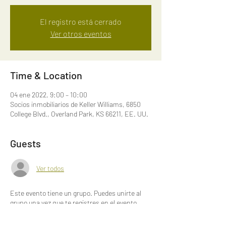
El registro está cerrado
Ver otros eventos
Time & Location
04 ene 2022, 9:00 – 10:00
Socios inmobiliarios de Keller Williams, 6850
College Blvd., Overland Park, KS 66211, EE. UU.
Guests
Ver todos
Este evento tiene un grupo. Puedes unirte al
grupo una vez que te registres en el evento.